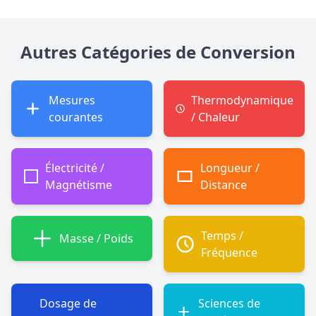
Autres Catégories de Conversion
Mesures
Thermodynamique
courantes
/ Chaleur
Électricité /
Longueur /
Magnétisme
Distance
Temps /
Masse / Poids
Fréquence
Dosage de
Sciences de