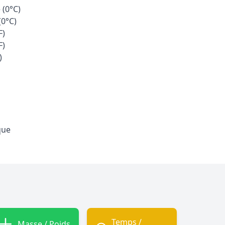
 (0°C)
(0°C)
F)
F)
)
que
Temps /
Masse / Poids