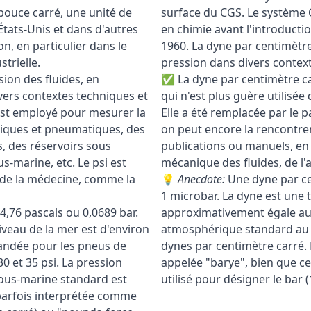
 pouce carré, une unité de
surface du CGS. Le système C
 États-Unis et dans d'autres
en chimie avant l'introductio
, en particulier dans le
1960. La dyne par centimètre
trielle.
pression dans divers context
sion des fluides, en
✅ La dyne par centimètre ca
ivers contextes techniques et
qui n'est plus guère utilisée
 est employé pour mesurer la
Elle a été remplacée par le p
liques et pneumatiques, des
on peut encore la rencontre
 des réservoirs sous
publications ou manuels, en 
-marine, etc. Le psi est
mécanique des fluides, de l'
 de la médecine, comme la
💡
Anecdote:
Une dyne par ce
1 microbar. La dyne est une t
4,76 pascals ou 0,0689 bar.
approximativement égale au 
veau de la mer est d'environ
atmosphérique standard au n
andée pour les pneus de
dynes par centimètre carré. 
0 et 35 psi. La pression
appelée "barye", bien que ce
sous-marine standard est
utilisé pour désigner le bar 
t parfois interprétée comme