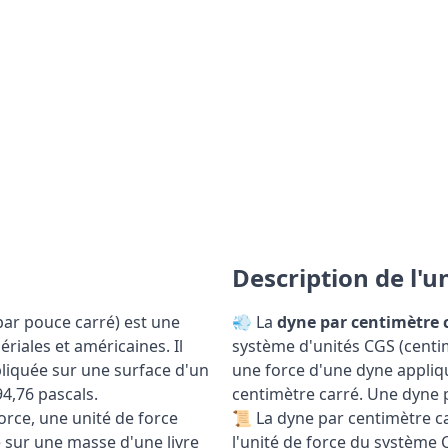
Description de l'
par pouce carré) est une
💨 La
dyne par centimètre 
riales et américaines. Il
système d'unités CGS (cent
pliquée sur une surface d'un
une force d'une dyne appli
4,76 pascals.
centimètre carré. Une dyne p
force, une unité de force
📜 La dyne par centimètre ca
e sur une masse d'une livre
l'unité de force du système C