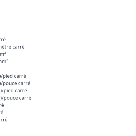
rré
ètre carré
cm²
/mm²
)/pied carré
)/pouce carré
)/pied carré
e)/pouce carré
ré
ré
arré