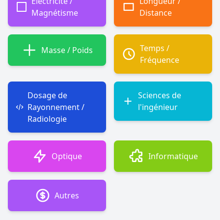
Électricité /
Longueur /
Magnétisme
Distance
Temps /
Masse / Poids
Fréquence
Dosage de
Sciences de
Rayonnement /
l'ingénieur
Radiologie
Optique
Informatique
Autres