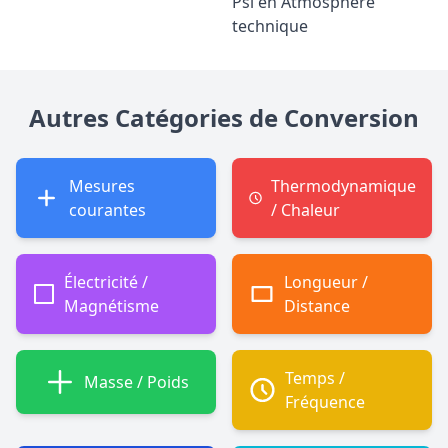
Psi en Atmosphère
technique
Autres Catégories de Conversion
Mesures
Thermodynamique
courantes
/ Chaleur
Électricité /
Longueur /
Magnétisme
Distance
Temps /
Masse / Poids
Fréquence