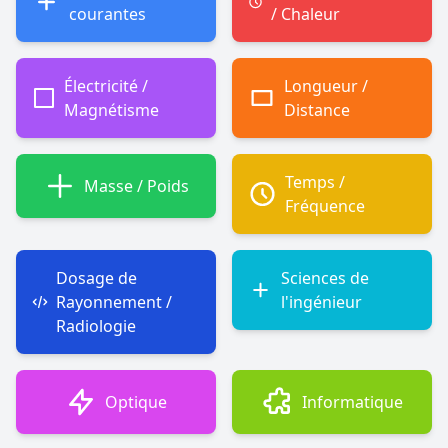
courantes
/ Chaleur
Électricité /
Longueur /
Magnétisme
Distance
Temps /
Masse / Poids
Fréquence
Dosage de
Sciences de
Rayonnement /
l'ingénieur
Radiologie
Optique
Informatique