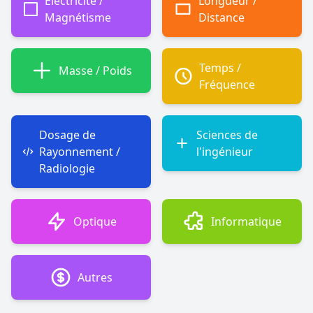
Électricité /
Longueur /
Magnétisme
Distance
Temps /
Masse / Poids
Fréquence
Dosage de
Sciences de
Rayonnement /
l'ingénieur
Radiologie
Optique
Informatique
Autres