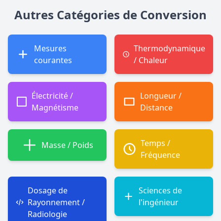
Autres Catégories de Conversion
Mesures
Thermodynamique
courantes
/ Chaleur
Électricité /
Longueur /
Magnétisme
Distance
Temps /
Masse / Poids
Fréquence
Dosage de
Sciences de
Rayonnement /
l'ingénieur
Radiologie