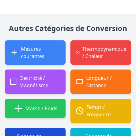
Autres Catégories de Conversion
Mesures
Thermodynamique
courantes
/ Chaleur
Électricité /
Longueur /
Magnétisme
Distance
Temps /
Masse / Poids
Fréquence