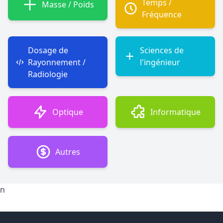
Temps /
Masse / Poids
Fréquence
Dosage de
Sciences de
Rayonnement /
l'ingénieur
Radiologie
Optique
Informatique
Autres
n