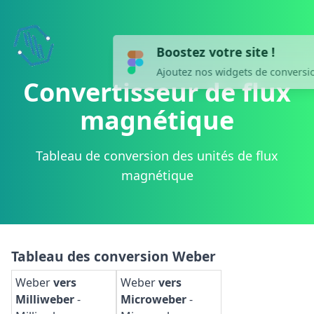
Boostez votre site !
now
Ajoutez nos widgets de conversion.
Convertisseur de flux
magnétique
Tableau de conversion des unités de flux
magnétique
Tableau des conversion Weber
Weber
vers
Weber
vers
Milliweber
-
Microweber
-