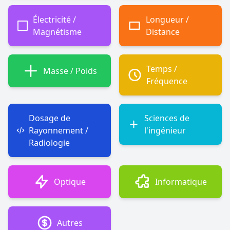
Électricité /
Longueur /
Magnétisme
Distance
Temps /
Masse / Poids
Fréquence
Dosage de
Sciences de
Rayonnement /
l'ingénieur
Radiologie
Optique
Informatique
Autres