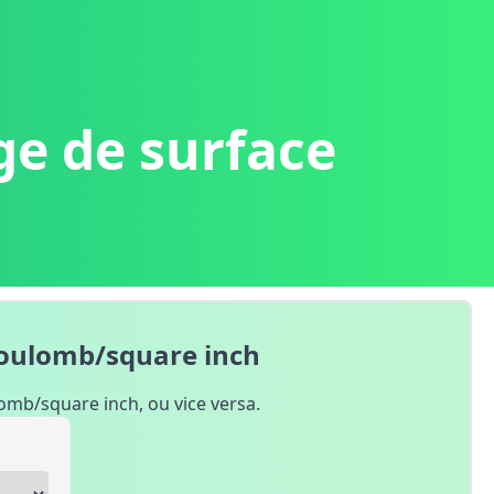
ge de surface
Coulomb/square inch
omb/square inch, ou vice versa.