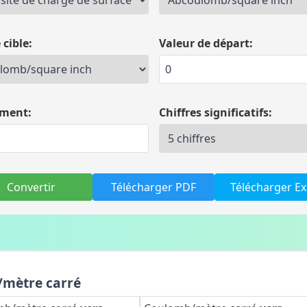
 cible:
Valeur de départ:
ément:
Chiffres significatifs:
Convertir
Télécharger PDF
Télécharger Ex
/mètre carré