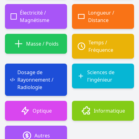
Électricité /
Longueur /
Magnétisme
Distance
Temps /
Masse / Poids
Fréquence
Dosage de
Sciences de
Rayonnement /
l'ingénieur
Radiologie
Optique
Informatique
Autres