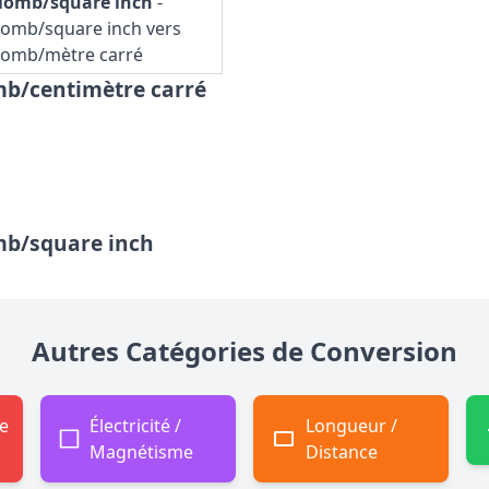
lomb/square inch
-
omb/square inch vers
lomb/mètre carré
mb/centimètre carré
mb/square inch
Autres Catégories de Conversion
e
Électricité /
Longueur /
Magnétisme
Distance