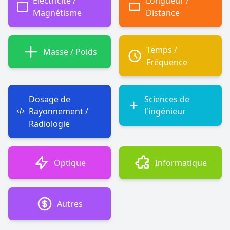
Électricité /
Longueur /
Magnétisme
Distance
Temps /
Masse / Poids
Fréquence
Dosage de
Sciences de
Rayonnement /
l'ingénieur
Radiologie
Optique
Informatique
Autres