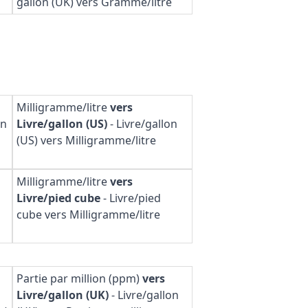
gallon (UK) vers Gramme/litre
Milligramme/litre
vers
on
Livre/gallon (US)
-
Livre/gallon
(US) vers Milligramme/litre
Milligramme/litre
vers
Livre/pied cube
-
Livre/pied
s
cube vers Milligramme/litre
Partie par million (ppm)
vers
Livre/gallon (UK)
-
Livre/gallon