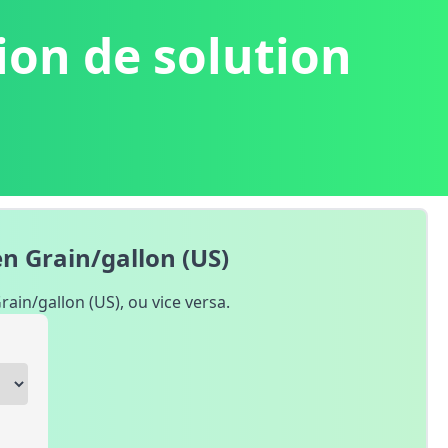
ion de solution
Boostez votre site !
Ajoutez nos widgets de conve
en Grain/gallon (US)
rain/gallon (US), ou vice versa.