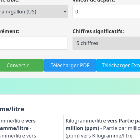
rément:
Chiffres significatifs:
Convertir
Télécharger PDF
Télécharger Exc
me/litre
amme/litre
vers
Kilogramme/litre
vers Partie p
ramme/litre
-
million (ppm)
-
Partie par milli
ramme/litre vers
(ppm) vers Kilogramme/litre