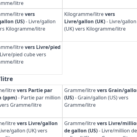
amme/litre
amme/litre
vers
Kilogramme/litre
vers
gallon (US)
-
Livre/gallon
Livre/gallon (UK)
-
Livre/gallon
ers Kilogramme/litre
(UK) vers Kilogramme/litre
amme/litre
vers Livre/pied
Livre/pied cube vers
amme/litre
litre
e/litre
vers Partie par
Gramme/litre
vers Grain/gall
n (ppm)
-
Partie par million
(US)
-
Grain/gallon (US) vers
vers Gramme/litre
Gramme/litre
e/litre
vers Livre/gallon
Gramme/litre
vers Livre/milli
Livre/gallon (UK) vers
de gallon (US)
-
Livre/million de