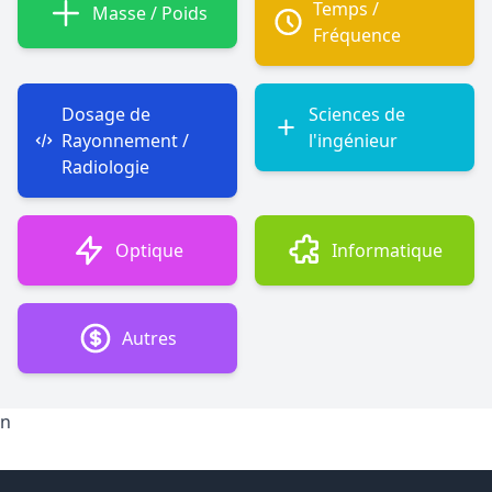
Temps /
Masse / Poids
Fréquence
Dosage de
Sciences de
Rayonnement /
l'ingénieur
Radiologie
Optique
Informatique
Autres
n