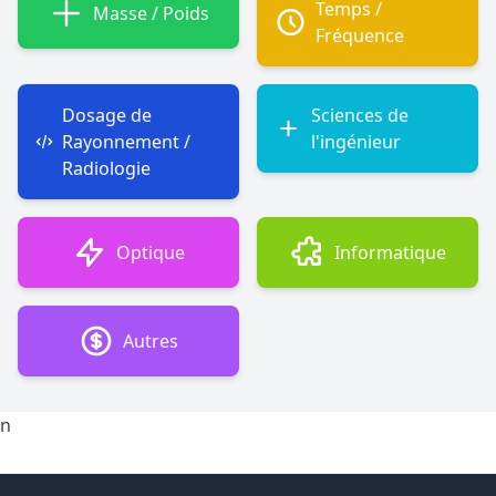
Temps /
Masse / Poids
Fréquence
Dosage de
Sciences de
Rayonnement /
l'ingénieur
Radiologie
Optique
Informatique
Autres
n