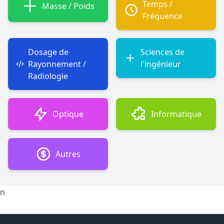
Temps /
Masse / Poids
Fréquence
Dosage de
Sciences de
Rayonnement /
l'ingénieur
Radiologie
Optique
Informatique
Autres
n