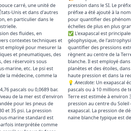
 pouce carré, une unité de
pression dans le SI. Le préfi
 États-Unis et dans d'autres
préfixe a été ajouté à la n
, en particulier dans le
pour quantifier des phénom
trielle.
échelles de plus en plus gra
sion des fluides, en
✅ L'exapascal est principale
ivers contextes techniques et
géophysique, de l'astrophys
 est employé pour mesurer la
quantifier des pressions ex
liques et pneumatiques, des
règnent au centre de la Terre
 des réservoirs sous
blanche. Il est employé dans
-marine, etc. Le psi est
planètes et des étoiles, dans
 de la médecine, comme la
haute pression et dans la re
💡
Anecdote:
Un exapascal équ
4,76 pascals ou 0,0689 bar.
pascals ou à 10 millions de t
veau de la mer est d'environ
Terre est estimée à environ 
andée pour les pneus de
pression au centre du Soleil 
0 et 35 psi. La pression
exapascal. La pression de d
sous-marine standard est
naine blanche typique est de 
t parfois interprétée comme