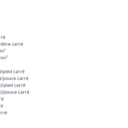
rré
ètre carré
cm²
/mm²
)/pied carré
)/pouce carré
)/pied carré
e)/pouce carré
ré
ré
arré