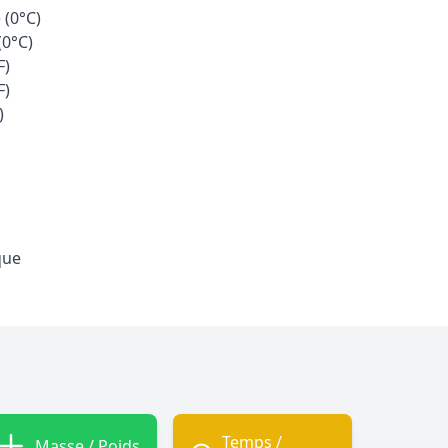
 (0°C)
(0°C)
F)
F)
)
que
Temps /
Masse / Poids