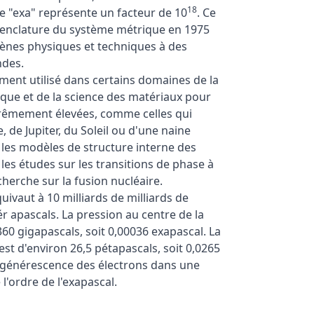
18
xe "exa" représente un facteur de 10
. Ce
omenclature du système métrique en 1975
ènes physiques et techniques à des
ndes.
ment utilisé dans certains domaines de la
ique et de la science des matériaux pour
trêmement élevées, comme celles qui
, de Jupiter, du Soleil ou d'une naine
 les modèles de structure interne des
 les études sur les transitions de phase à
cherche sur la fusion nucléaire.
ivaut à 10 milliards de milliards de
ér apascals. La pression au centre de la
360 gigapascals, soit 0,00036 exapascal. La
est d'environ 26,5 pétapascals, soit 0,0265
égénérescence des électrons dans une
l'ordre de l'exapascal.