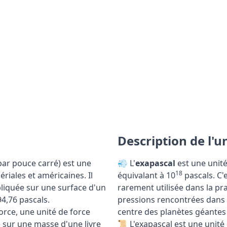
Description de l'u
par pouce carré) est une
💨 L'
exapascal
est une unit
18
riales et américaines. Il
équivalant à 10
pascals. C'
pliquée sur une surface d'un
rarement utilisée dans la pr
4,76 pascals.
pressions rencontrées dans
force, une unité de force
centre des planètes géantes 
e sur une masse d'une livre
📜 L'exapascal est une unité 