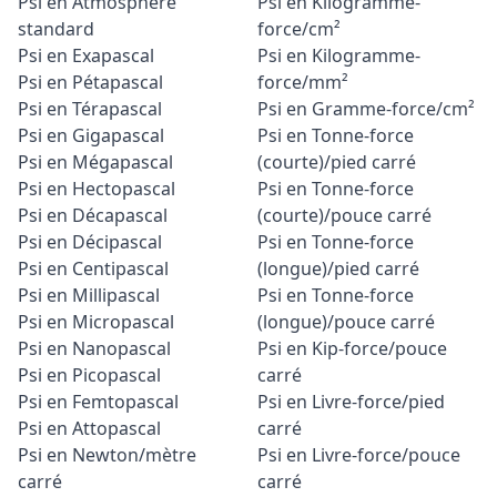
Psi en Atmosphère
Psi en Kilogramme-
standard
force/cm²
Psi en Exapascal
Psi en Kilogramme-
Psi en Pétapascal
force/mm²
Psi en Térapascal
Psi en Gramme-force/cm²
Psi en Gigapascal
Psi en Tonne-force
Psi en Mégapascal
(courte)/pied carré
Psi en Hectopascal
Psi en Tonne-force
Psi en Décapascal
(courte)/pouce carré
Psi en Décipascal
Psi en Tonne-force
Psi en Centipascal
(longue)/pied carré
Psi en Millipascal
Psi en Tonne-force
Psi en Micropascal
(longue)/pouce carré
Psi en Nanopascal
Psi en Kip-force/pouce
Psi en Picopascal
carré
Psi en Femtopascal
Psi en Livre-force/pied
Psi en Attopascal
carré
Psi en Newton/mètre
Psi en Livre-force/pouce
carré
carré