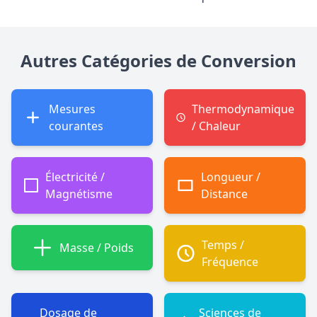
Autres Catégories de Conversion
Mesures
Thermodynamique
courantes
/ Chaleur
Électricité /
Longueur /
Magnétisme
Distance
Temps /
Masse / Poids
Fréquence
Dosage de
Sciences de