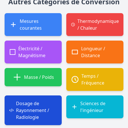
Autres Catégories de Conversion
Mesures
Thermodynamique
courantes
/ Chaleur
Électricité /
Longueur /
Magnétisme
Distance
Temps /
Masse / Poids
Fréquence
Dosage de
Sciences de
Rayonnement /
l'ingénieur
Radiologie